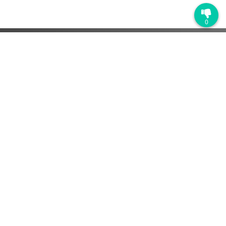
0
学习平台
平台介绍
企业微信版
钉钉版
功能亮点
测训一体
岗位地图
实操作业
微课制作
知识图谱
学习数据
数智门店
解决方案