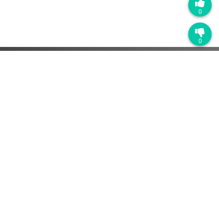
0
0
学习平台
平台介绍
企业微信版
钉钉版
功能亮点
测训一体
岗位地图
实操作业
微课制作
知识图谱
学习数据
数智门店